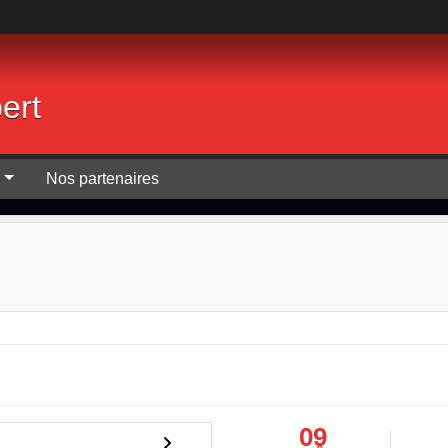
ert
B
Nos partenaires
09